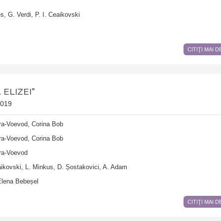
es, G. Verdi, P. I. Ceaikovski
CITIŢI MAI 
ELIZEI”
2019
îra-Voevod, Corina Bob
îra-Voevod, Corina Bob
îra-Voevod
aikovski, L. Minkus, D. Șostakovici, A. Adam
Elena Bebeșel
CITIŢI MAI 