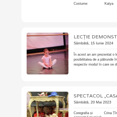
Costume:
Katya
LECȚIE DEMONST
Sâmbătă, 15 Iunie 2024
În acest an am prezentat o l
posibilitatea de a pătrunde î
respectiv modul în care se d
SPECTACOL „CASA
Sâmbătă, 20 Mai 2023
Coregrafia și
Crina Țî