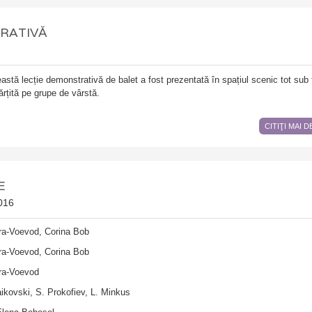
RATIVĂ
eastă lecție demonstrativă de balet a fost prezentată în spațiul scenic tot sub
rțită pe grupe de vârstă.
CITIŢI MAI 
E
016
îra-Voevod, Corina Bob
îra-Voevod, Corina Bob
îra-Voevod
aikovski, S. Prokofiev, L. Minkus