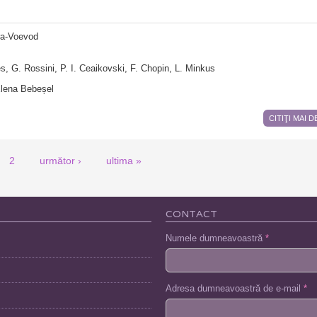
ra-Voevod
es, G. Rossini, P. I. Ceaikovski, F. Chopin, L. Minkus
Elena Bebeșel
CITIŢI MAI 
2
următor ›
ultima »
CONTACT
Numele dumneavoastră
*
Adresa dumneavoastră de e-mail
*