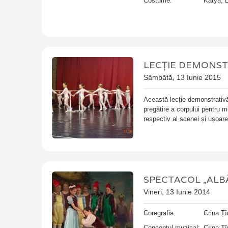
Costume:
Katya, 
LECȚIE DEMONST
Sâmbătă, 13 Iunie 2015
Această lecție demonstrativă 
pregătire a corpului pentru mi
respectiv al scenei și ușoare 
SPECTACOL „ALB
Vineri, 13 Iunie 2014
Coregrafia:
Crina Ț
Conceptul muzical:
Crina Ț