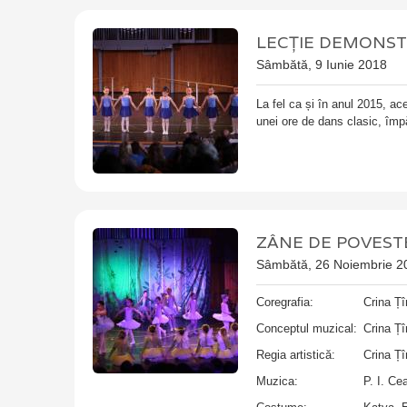
LECȚIE DEMONST
Sâmbătă, 9 Iunie 2018
La fel ca și în anul 2015, ac
unei ore de dans clasic, împă
ZÂNE DE POVEST
Sâmbătă, 26 Noiembrie 2
Coregrafia:
Crina Ț
Conceptul muzical:
Crina Ț
Regia artistică:
Crina Ț
Muzica:
P. I. Ce