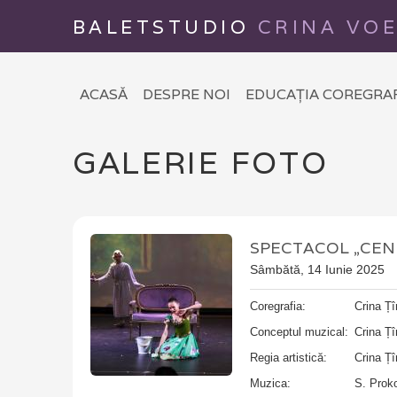
BALETSTUDIO
CRINA VO
ACASĂ
DESPRE NOI
EDUCAȚIA COREGRA
GALERIE FOTO
SPECTACOL „CEN
Sâmbătă, 14 Iunie 2025
Coregrafia:
Crina Ț
Conceptul muzical:
Crina Ț
Regia artistică:
Crina Ț
Muzica:
S. Proko