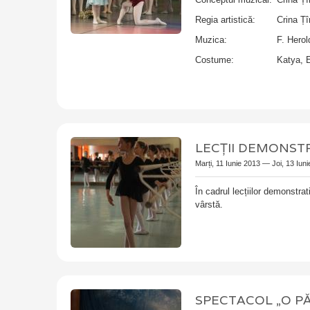
Regia artistică:
Crina Ț
Muzica:
F. Herol
Costume:
Katya, 
LECȚII DEMONST
Marți, 11 Iunie 2013
—
Joi, 13 Iun
În cadrul lecțiilor demonstra
vârstă.
SPECTACOL „O P