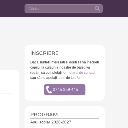
Caută în sit
FORMULAR DE CĂUTARE
ÎNSCRIERE
Dacă sunteți interesați și doriți să vă înscrieți
copilul la cursurile noastre de balet, vă
rugăm să completați
formularul de contact
sau să ne apelați la nr. de telefon:
0745 359 445
PROGRAM
Anul școlar 2026-2027