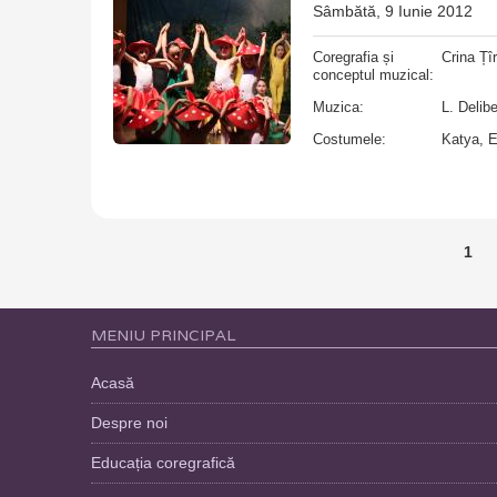
Sâmbătă, 9 Iunie 2012
Coregrafia și
Crina Țî
conceptul muzical:
Muzica:
L. Delib
Costumele:
Katya, 
1
PAGINI
MENIU PRINCIPAL
Acasă
Despre noi
Educația coregrafică