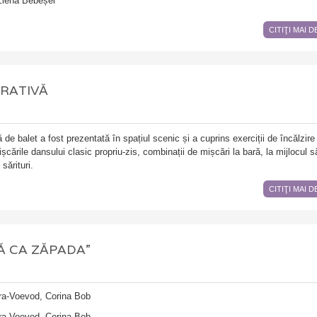
Elena Bebeșel
CITIŢI MAI 
RATIVĂ
de balet a fost prezentată în spațiul scenic și a cuprins exerciții de încălzire 
șcările dansului clasic propriu-zis, combinații de mișcări la bară, la mijlocul să
sărituri.
CITIŢI MAI 
Ă CA ZĂPADA”
îra-Voevod, Corina Bob
îra-Voevod, Corina Bob