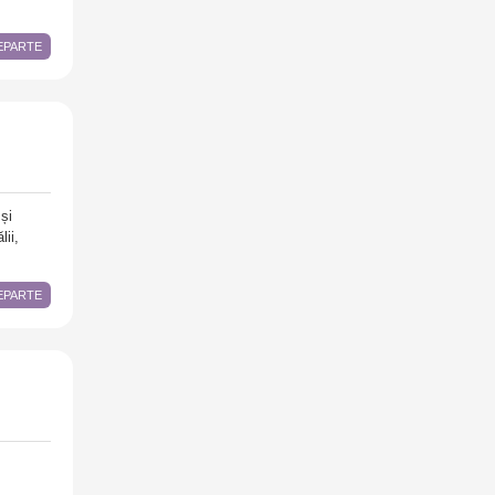
DEPARTE
și
lii,
DEPARTE