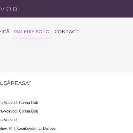
Mergi la
EVOD
conținutul
principal
FICĂ
GALERIE FOTO
CONTACT
UȘĂREASA”
îra-Voevod, Corina Bob
îra-Voevod, Corina Bob
îra-Voevod
fiev, P. I. Ceaikovski, L. Delibes