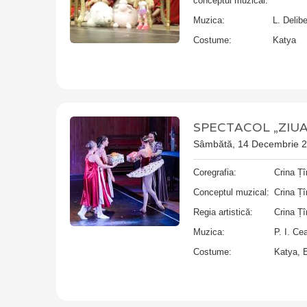
conceptul muzical:
Muzica:
L. Delib
Costume:
Katya
SPECTACOL „ZIUA 
Sâmbătă, 14 Decembrie 
Coregrafia:
Crina Ț
Conceptul muzical:
Crina Ț
Regia artistică:
Crina Ț
Muzica:
P. I. Ce
Costume:
Katya, 