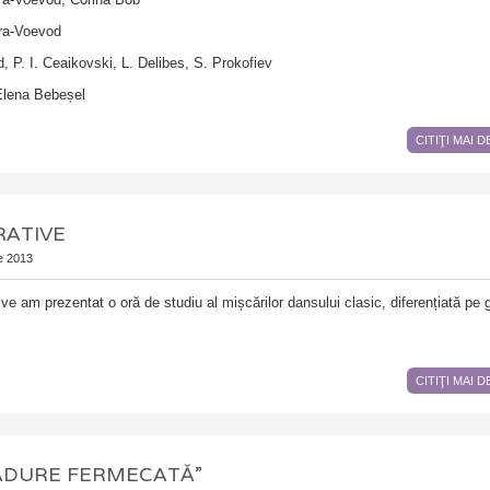
îra-Voevod
d, P. I. Ceaikovski, L. Delibes, S. Prokofiev
Elena Bebeșel
CITIŢI MAI 
RATIVE
ie 2013
tive am prezentat o oră de studiu al mișcărilor dansului clasic, diferențiată pe
CITIŢI MAI 
ĂDURE FERMECATĂ”