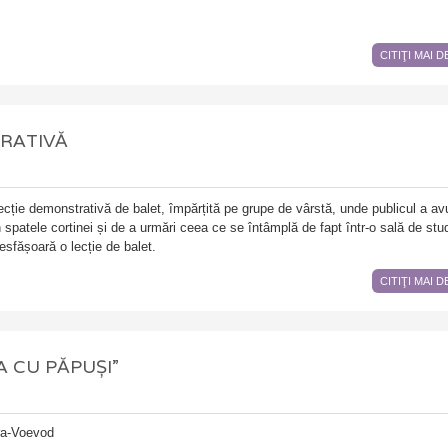
CITIŢI MAI 
RATIVĂ
ecție demonstrativă de balet, împărțită pe grupe de vârstă, unde publicul a av
n spatele cortinei și de a urmări ceea ce se întâmplă de fapt într-o sală de stud
esfășoară o lecție de balet.
CITIŢI MAI 
 CU PĂPUȘI”
ra-Voevod