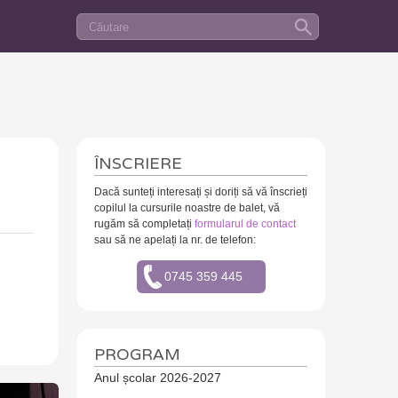
Caută în sit
FORMULAR DE CĂUTARE
ÎNSCRIERE
Dacă sunteți interesați și doriți să vă înscrieți
copilul la cursurile noastre de balet, vă
rugăm să completați
formularul de contact
sau să ne apelați la nr. de telefon:
0745 359 445
PROGRAM
Anul școlar 2026-2027