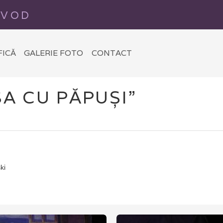
Mergi la
EVOD
conținutul
principal
FICĂ
GALERIE FOTO
CONTACT
A CU PĂPUȘI”
ki