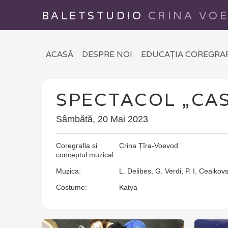
BALETSTUDIO
CRINA VO
ACASĂ
DESPRE NOI
EDUCAȚIA COREGRA
SPECTACOL „CAS
Sâmbătă, 20 Mai 2023
Coregrafia și
Crina Țîra-Voevod
conceptul muzical:
Muzica:
L. Delibes, G. Verdi, P. I. Ceaikovs
Costume:
Katya